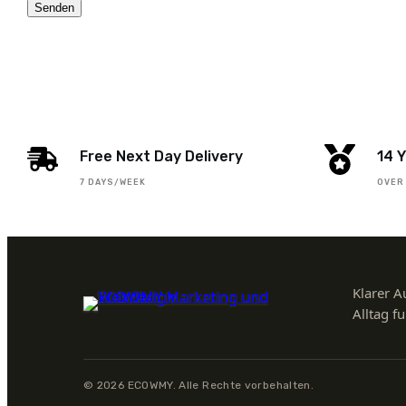
Senden
Free Next Day Delivery
14 
7 DAYS/WEEK
OVER
Klarer A
Alltag f
© 2026 ECOWMY. Alle Rechte vorbehalten.