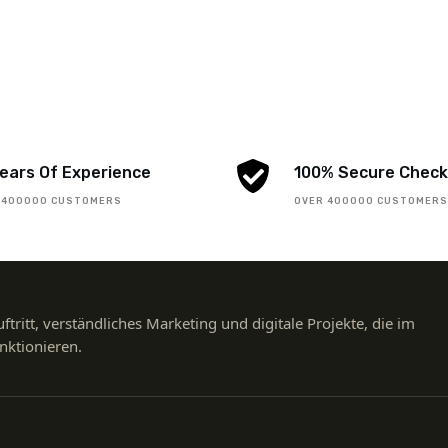
Years Of Experience
100% Secure Chec
 400000 CUSTOMERS
OVER 400000 CUSTOMER
uftritt, verständliches Marketing und digitale Projekte, die im
unktionieren.