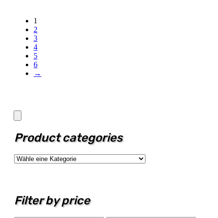
1
2
3
4
5
6
→
Product categories
Filter by price