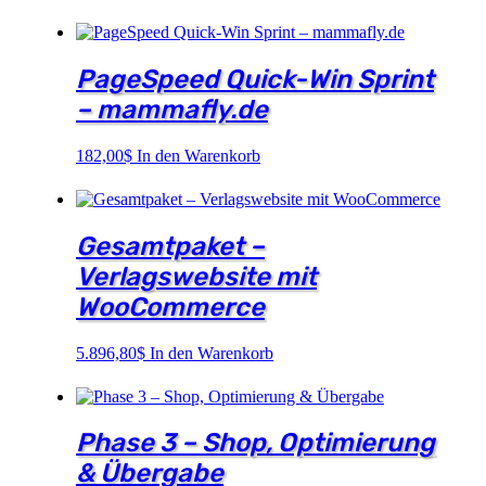
PageSpeed Quick-Win Sprint
– mammafly.de
182,00
$
In den Warenkorb
Gesamtpaket –
Verlagswebsite mit
WooCommerce
5.896,80
$
In den Warenkorb
Phase 3 – Shop, Optimierung
& Übergabe