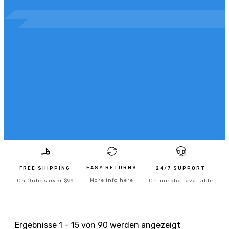
EASY RETURNS
FREE SHIPPING
24/7 SUPPORT
More info here
On Orders over $99
Online chat available
Ergebnisse 1 – 15 von 90 werden angezeigt