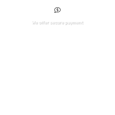
We offer secure payment
We accept the following
payment methods: