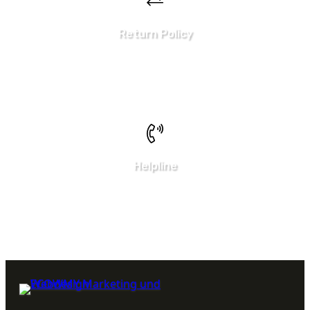
Return Policy
We've updated our return policy
More info here
Helpline
Call Us Here:
Neukirchstraße 12