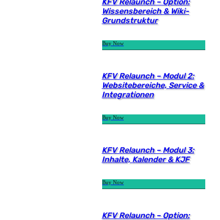
KFV Relaunch – Option:
Wissensbereich & Wiki-
Grundstruktur
Buy Now
KFV Relaunch – Modul 2:
Websitebereiche, Service &
Integrationen
Buy Now
KFV Relaunch – Modul 3:
Inhalte, Kalender & KJF
Buy Now
KFV Relaunch – Option: