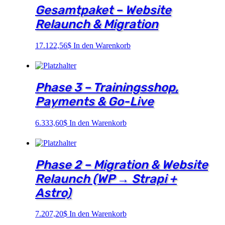
Gesamtpaket – Website
Relaunch & Migration
17.122,56
$
In den Warenkorb
Phase 3 – Trainingsshop,
Payments & Go-Live
6.333,60
$
In den Warenkorb
Phase 2 – Migration & Website
Relaunch (WP → Strapi +
Astro)
7.207,20
$
In den Warenkorb