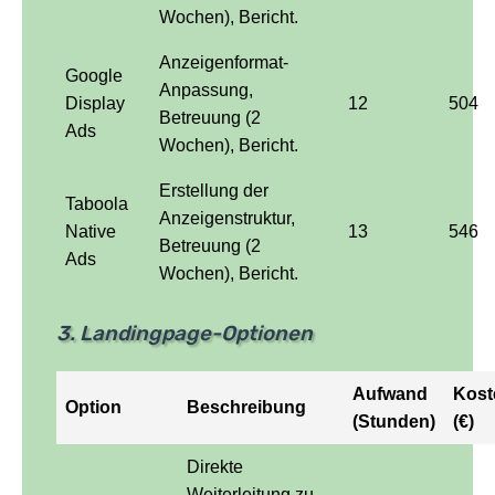
Wochen), Bericht.
Anzeigenformat-
Google
Anpassung,
Display
12
504
Betreuung (2
Ads
Wochen), Bericht.
Erstellung der
Taboola
Anzeigenstruktur,
Native
13
546
Betreuung (2
Ads
Wochen), Bericht.
3. Landingpage-Optionen
Aufwand
Kost
Option
Beschreibung
(Stunden)
(€)
Direkte
Weiterleitung zu