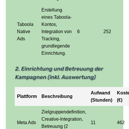
Erstellung
eines Taboola-
Taboola
Kontos,
Native
Integration von
6
252
Ads
Tracking,
grundlegende
Einrichtung.
2. Einrichtung und Betreuung der
Kampagnen (inkl. Auswertung)
Aufwand
Kost
Plattform
Beschreibung
(Stunden)
(€)
Zielgruppendefinition,
Creative-Integration,
Meta Ads
11
462
Betreuung (2