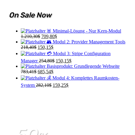
On Sale Now
🚨 Minimal-Lösung - Nur Kern-Modul
Ursprünglicher
Aktueller
1.210,30
$
709,80
$
Preis
Preis
👥 Modul 2: Provider Management Tools
Ursprünglicher
war:
Aktueller
ist:
218,40
$
150,15
$
Preis
1.210,30$
Preis
709,80$.
💳 Modul 3: Stripe Configuration
war:
ist:
Ursprünglicher
Aktueller
Manager
254,80
$
150,15
$
218,40$
150,15$.
Preis
Preis
Basisprodukt: Grundlegende Webseite
Ursprünglicher
Aktueller
war:
ist:
783,41
$
685,54
$
Preis
Preis
254,80$
150,15$.
💰 Modul 4: Komplettes Raumkosten-
war:
ist:
Ursprünglicher
Aktueller
System
282,10
$
159,25
$
783,41$
685,54$.
Preis
Preis
war:
ist:
282,10$
159,25$.