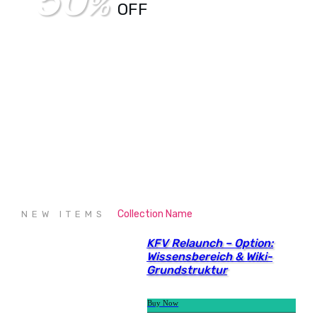
50
%
OFF
SHOP NOW
Collection Name
NEW ITEMS
KFV Relaunch – Option:
Wissensbereich & Wiki-
Grundstruktur
Buy Now